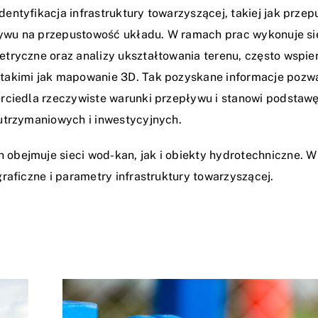
entyfikacja infrastruktury towarzyszącej, takiej jak przep
pływu na przepustowość układu. W ramach prac wykonuje si
tryczne oraz analizy ukształtowania terenu, często wspie
takimi jak mapowanie 3D. Tak pozyskane informacje pozwa
erciedla rzeczywiste warunki przepływu i stanowi podstaw
utrzymaniowych i inwestycyjnych.
obejmuje sieci wod-kan, jak i obiekty hydrotechniczne. W
raficzne i parametry infrastruktury towarzyszącej.