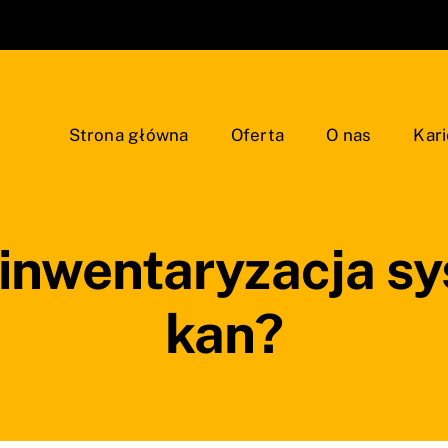
Strona główna
Oferta
O nas
Kari
 inwentaryzacja s
kan?