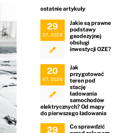
ostatnie artykuły
Jakie są prawne
29
podstawy
07, 2026
geodezyjnej
obsługi
inwestycji OZE?
Jak
20
przygotować
07, 2026
teren pod
stację
ładowania
samochodów
elektrycznych? Od mapy
do pierwszego ładowania
Co sprawdzić
29
przed zakupem