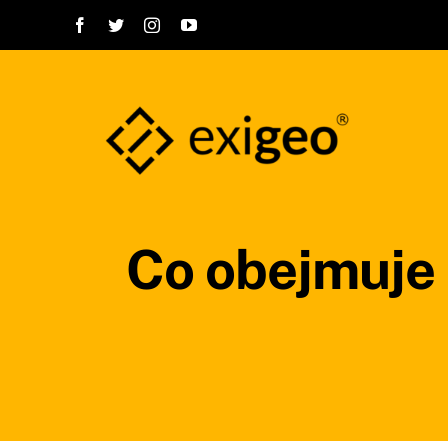
Przejdź
do
zawartości
Co obejmuje