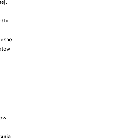
ej,
ałtu
zesne
ektów
ków
wania