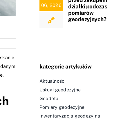
06, 2026
działki podczas
pomiarów
geodezyjnych?
yskanie
kategorie artykułów
m danym
e.
Aktualności
Usługi geodezyjne
ch
Geodeta
Pomiary geodezyjne
Inwentaryzacja geodezyjna