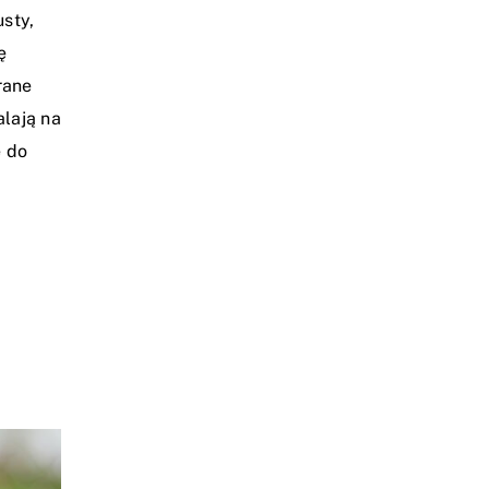
usty,
ę
rane
lają na
ę do