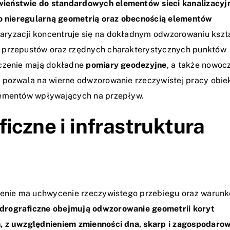
ieństwie do standardowych elementów sieci kanalizacyjn
sto nieregularną geometrią oraz obecnością elementów
taryzacji koncentruje się na dokładnym odwzorowaniu kszt
a przepustów oraz rzędnych charakterystycznych punktów
aczenie mają dokładne
pomiary geodezyjne
, a także nowoc
ie pozwala na wierne odwzorowanie rzeczywistej pracy obi
elementów wpływających na przepływ.
iczne i infrastruktura
czenie ma uchwycenie rzeczywistego przebiegu oraz warun
drograficzne obejmują odwzorowanie geometrii koryt
, z uwzględnieniem zmienności dna, skarp i zagospodaro