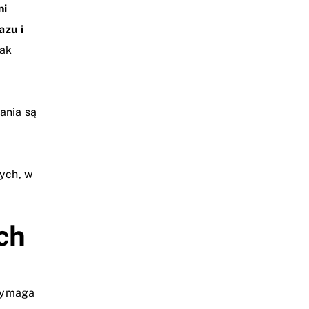
ni
azu i
jak
ania są
ych, w
ch
 wymaga