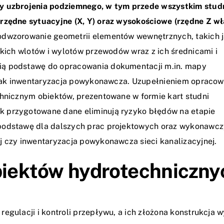
 uzbrojenia podziemnego, w tym przede wszystkim stud
łrzędne sytuacyjne (X, Y) oraz wysokościowe (rzędne Z wł
 odwzorowanie geometrii elementów wewnętrznych, takich 
tkich wlotów i wylotów przewodów wraz z ich średnicami i
ią podstawę do opracowania dokumentacji m.in. mapy
h jak inwentaryzacja powykonawcza. Uzupełnieniem opracow
chnicznym obiektów, prezentowane w formie kart studni
k przygotowane dane eliminują ryzyko błędów na etapie
 podstawę dla dalszych prac projektowych oraz wykonawcz
j czy inwentaryzacja powykonawcza sieci kanalizacyjnej.
biektów hydrotechniczny
regulacji i kontroli przepływu, a ich złożona konstrukcja