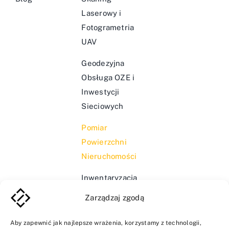
Laserowy i
Fotogrametria
UAV
Geodezyjna
Obsługa OZE i
Inwestycji
Sieciowych
Pomiar
Powierzchni
Nieruchomości
Inwentaryzacja
Infrastruktury
Zarządzaj zgodą
Wodociągowej i
Kanalizacyjnej
Aby zapewnić jak najlepsze wrażenia, korzystamy z technologii,