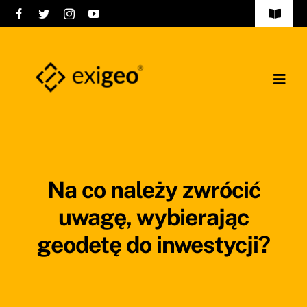
Przejdź
Toggle
do
Navigat
FAQ
zawartości
Kontakt
Togg
Navig
Strona główna
Polityka prywatności
Oferta
Na co należy zwrócić
O nas
uwagę, wybierając
geodetę do inwestycji?
Kariera
Nasi Partnerzy