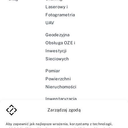
Laserowy i
Fotogrametria
UAV
Geodezyjna
Obsługa OZE i
Inwestycji
Sieciowych
Pomiar
Powierzchni
Nieruchomości
Inwentaryzacja
Infrastruktury
Zarządzaj zgodą
Wodociągowej i
Kanalizacyjnej
Aby zapewnić jak najlepsze wrażenia, korzystamy z technologii,