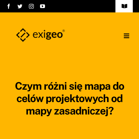
Przejdź
Toggle
do
Navigat
FAQ
zawartości
Kontakt
Togg
Navig
Strona główna
Polityka prywatności
Oferta
Czym różni się mapa do
O nas
celów projektowych od
mapy zasadniczej?
Kariera
Nasi Partnerzy